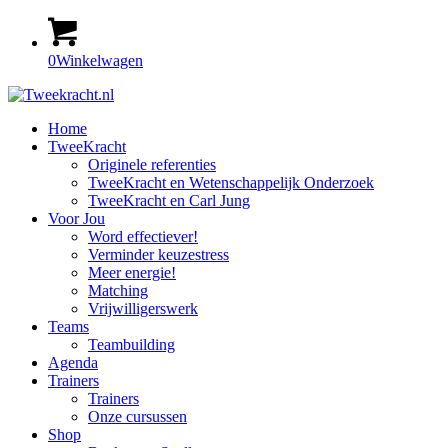
0
Winkelwagen
Home
TweeKracht
Originele referenties
TweeKracht en Wetenschappelijk Onderzoek
TweeKracht en Carl Jung
Voor Jou
Word effectiever!
Verminder keuzestress
Meer energie!
Matching
Vrijwilligerswerk
Teams
Teambuilding
Agenda
Trainers
Trainers
Onze cursussen
Shop