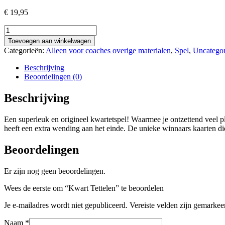
€
19,95
Kwart
Tettelen
Toevoegen aan winkelwagen
aantal
Categorieën:
Alleen voor coaches overige materialen
,
Spel
,
Uncategor
Beschrijving
Beoordelingen (0)
Beschrijving
Een superleuk en origineel kwartetspel! Waarmee je ontzettend veel 
heeft een extra wending aan het einde. De unieke winnaars kaarten di
Beoordelingen
Er zijn nog geen beoordelingen.
Wees de eerste om “Kwart Tettelen” te beoordelen
Je e-mailadres wordt niet gepubliceerd.
Vereiste velden zijn gemarke
Naam
*