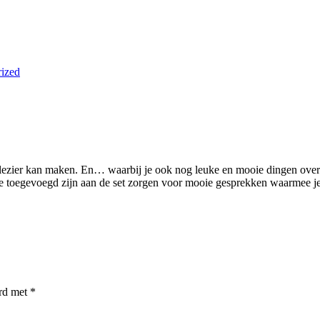
ized
plezier kan maken. En… waarbij je ook nog leuke en mooie dingen over j
e toegevoegd zijn aan de set zorgen voor mooie gesprekken waarmee je 
erd met
*