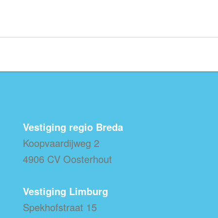
Vestiging regio Breda
Koopvaardijweg 2
4906 CV Oosterhout
Vestiging Limburg
Spekhofstraat 15