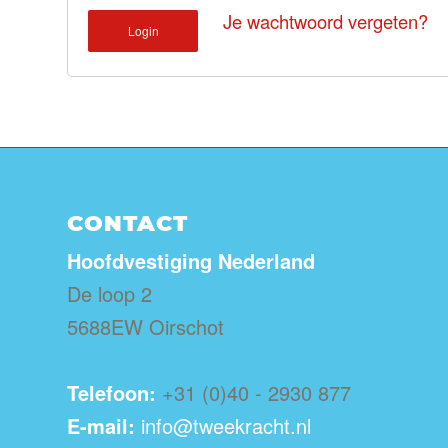
Je wachtwoord vergeten?
Login
CONTACT
Hoofdvestiging Nederland
De loop 2
5688EW Oirschot
Telefoon:
+31 (0)40 - 2930 877
E-mail:
info@tweekracht.nl