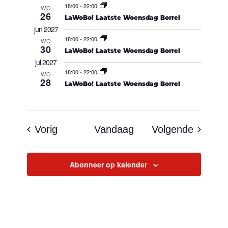
18:00
-
22:00
WO
26
LaWoBo! Laatste Woensdag Borrel
jun 2027
18:00
-
22:00
WO
30
LaWoBo! Laatste Woensdag Borrel
jul 2027
18:00
-
22:00
WO
28
LaWoBo! Laatste Woensdag Borrel
Evenementen
Evenem
Vorig
Vandaag
Volgende
Abonneer op kalender