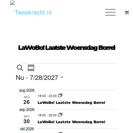
LaWoBo! Laatste Woensdag Borrel
Evenementen
Evenement
Zoeken
Samenvatting
Zoeken
weergaven
Nu
 - 
7/28/2027
en
navigatie
weergeven
Selecteer
navigatie
aug 2026
18:00
-
22:00
datum
WO
26
LaWoBo! Laatste Woensdag Borrel
sep 2026
18:00
-
22:00
WO
30
LaWoBo! Laatste Woensdag Borrel
okt 2026