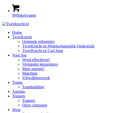
0
Winkelwagen
Home
TweeKracht
Originele referenties
TweeKracht en Wetenschappelijk Onderzoek
TweeKracht en Carl Jung
Voor Jou
Word effectiever!
Verminder keuzestress
Meer energie!
Matching
Vrijwilligerswerk
Teams
Teambuilding
Agenda
Trainers
Trainers
Onze cursussen
Shop