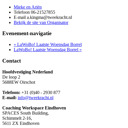
Mieke en Ariën
Telefoon
06-21527855
E-mail
a.kingma@tweekracht.nl
Bekijk de site van Organisator
Evenement-navigatie
«
LaWoBo! Laatste Woensdag Borrel
LaWoBo! Laatste Woensdag Borrel
»
Contact
Hoofdvestiging Nederland
De loop 2
5688EW Oirschot
Telefoon:
+31 (0)40 - 2930 877
E-mail:
info@tweekracht.nl
Coaching Workspace Eindhoven
SPACES South Building,
Schimmelt 2-16,
5611 ZX Eindhoven