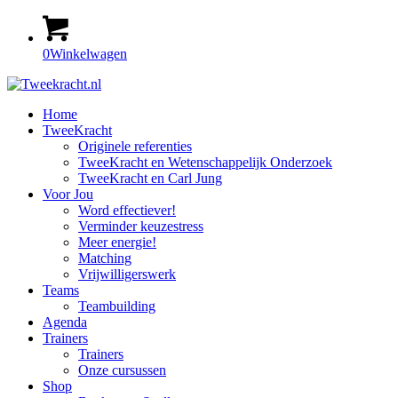
0
Winkelwagen
Home
TweeKracht
Originele referenties
TweeKracht en Wetenschappelijk Onderzoek
TweeKracht en Carl Jung
Voor Jou
Word effectiever!
Verminder keuzestress
Meer energie!
Matching
Vrijwilligerswerk
Teams
Teambuilding
Agenda
Trainers
Trainers
Onze cursussen
Shop