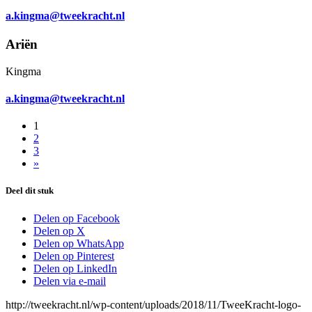
a.kingma@tweekracht.nl
Ariën
Kingma
a.kingma@tweekracht.nl
1
2
3
»
Deel dit stuk
Delen op Facebook
Delen op X
Delen op WhatsApp
Delen op Pinterest
Delen op LinkedIn
Delen via e-mail
http://tweekracht.nl/wp-content/uploads/2018/11/TweeKracht-logo-