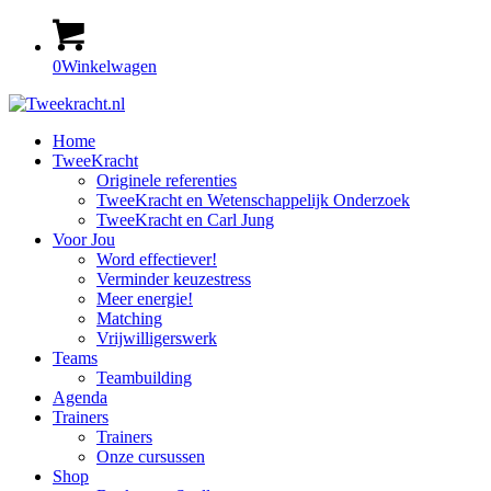
0
Winkelwagen
Home
TweeKracht
Originele referenties
TweeKracht en Wetenschappelijk Onderzoek
TweeKracht en Carl Jung
Voor Jou
Word effectiever!
Verminder keuzestress
Meer energie!
Matching
Vrijwilligerswerk
Teams
Teambuilding
Agenda
Trainers
Trainers
Onze cursussen
Shop