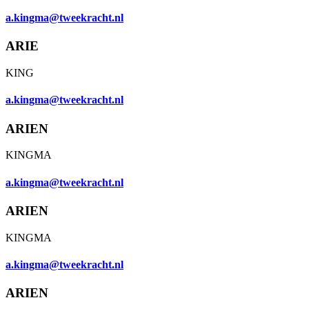
a.kingma@tweekracht.nl
ARIE
KING
a.kingma@tweekracht.nl
ARIEN
KINGMA
a.kingma@tweekracht.nl
ARIEN
KINGMA
a.kingma@tweekracht.nl
ARIEN