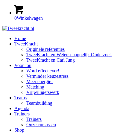
0
Winkelwagen
Home
TweeKracht
Originele referenties
TweeKracht en Wetenschappelijk Onderzoek
TweeKracht en Carl Jung
Voor Jou
Word effectiever!
Verminder keuzestress
Meer energie!
Matching
Vrijwilligerswerk
Teams
Teambuilding
Agenda
Trainers
Trainers
Onze cursussen
Shop