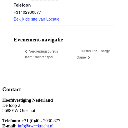
Telefoon
+31402930877
Bekijk de site van Locatie
Evenement-navigatie
Cursus The Energy
Verdiepingscursus
KernKrachtenspel
Game
Contact
Hoofdvestiging Nederland
De loop 2
5688EW Oirschot
Telefoon:
+31 (0)40 - 2930 877
E-mail:
info@tweekracht.nl