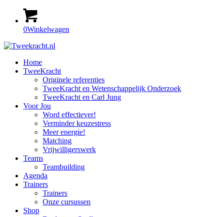
0
Winkelwagen
Home
TweeKracht
Originele referenties
TweeKracht en Wetenschappelijk Onderzoek
TweeKracht en Carl Jung
Voor Jou
Word effectiever!
Verminder keuzestress
Meer energie!
Matching
Vrijwilligerswerk
Teams
Teambuilding
Agenda
Trainers
Trainers
Onze cursussen
Shop