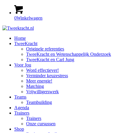
0
Winkelwagen
Home
TweeKracht
Originele referenties
TweeKracht en Wetenschappelijk Onderzoek
TweeKracht en Carl Jung
Voor Jou
Word effectiever!
Verminder keuzestress
Meer energie!
Matching
Vrijwilligerswerk
Teams
Teambuilding
Agenda
Trainers
Trainers
Onze cursussen
Shop