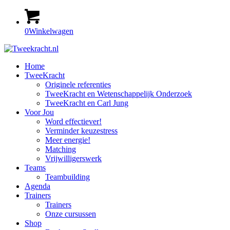
0
Winkelwagen
Home
TweeKracht
Originele referenties
TweeKracht en Wetenschappelijk Onderzoek
TweeKracht en Carl Jung
Voor Jou
Word effectiever!
Verminder keuzestress
Meer energie!
Matching
Vrijwilligerswerk
Teams
Teambuilding
Agenda
Trainers
Trainers
Onze cursussen
Shop