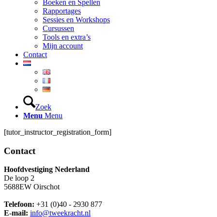
Boeken en Spellen
Rapportages
Sessies en Workshops
Cursussen
Tools en extra’s
Mijn account
Contact
Zoek
Menu
Menu
[tutor_instructor_registration_form]
Contact
Hoofdvestiging Nederland
De loop 2
5688EW Oirschot
Telefoon:
+31 (0)40 - 2930 877
E-mail:
info@tweekracht.nl