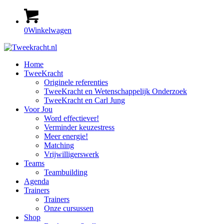
0
Winkelwagen
Home
TweeKracht
Originele referenties
TweeKracht en Wetenschappelijk Onderzoek
TweeKracht en Carl Jung
Voor Jou
Word effectiever!
Verminder keuzestress
Meer energie!
Matching
Vrijwilligerswerk
Teams
Teambuilding
Agenda
Trainers
Trainers
Onze cursussen
Shop